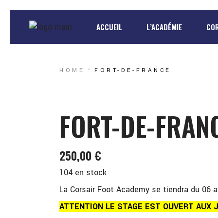
Qui sommes-nous?
Paris
ACCUEIL
L’ACADÉMIE
COR
Corsair
Côte 
Les pros du foot
Béni
Qui sommes-nous?
Par
HOME
FORT-DE-FRANCE
Les pros du rugby
Mart
Corsair
Côt
Guad
Les pros du foot
Bé
FORT-DE-FRAN
Les pros du rugby
Ma
Gu
250,00
€
104 en stock
La Corsair Foot Academy se tiendra du 06 a
ATTENTION LE STAGE EST OUVERT AUX J