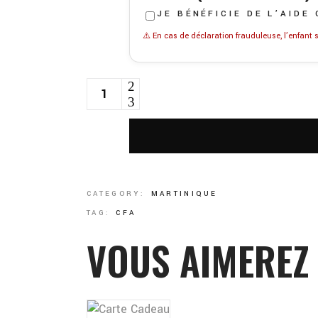
JE BÉNÉFICIE DE L’AIDE
⚠️ En cas de déclaration frauduleuse, l’enfant 
FORT-DE-FRANCE QUANTITY
CATEGORY:
MARTINIQUE
TAG:
CFA
VOUS AIMEREZ 
SÉLECTIONNEZ
LE
Ce
MONTANT
produit
a