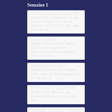
Semaine 1
LUNDI 6 JUILLET | ÉVALUATION :
09h30-12h00 : Observation par nos
experts / 12h00-13h30 : Pause
Déjeuner / 13h30-16h00 : Suite des
observations
MARDI 7 JUILLET |
PERFECTIONNEMENT : 09h30-
12h00 : Accompagnement
personnalisé pour faire évoluer le
niveau technique
MERCREDI 8 JUILLET |
PERFECTIONNEMENT : 09h30-
12h00 : Suite de l'accompagnement
par nos experts
JEUDI 9 JUILLET | SÉLECTION :
09h30-12h00 : Détection des
meilleurs éléments pour le tournoi
final
VENDREDI 10 JUILLET | TOURNOI