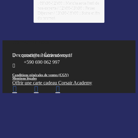
: 09h30-12h00 : Matchs sous l'œil de
nos experts / 12h00-13h30 : Pause
Déjeuner / 13h30-16h00 : Suite et fin
du tournoi
CONTACTEZ-NOUS
Des questions ? Écrivez-vous !
contact@corsairacademy.fr
+590 690 062 997
Conditions générales de ventes (CGV)
Mentions légales
Offrir une carte cadeau Corsair Academy