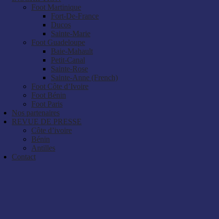
Foot Martinique
Fort-De-France
Ducos
Sainte-Marie
Foot Guadeloupe
Baie-Mahault
Petit-Canal
Sainte-Rose
Sainte-Anne (French)
Foot Côte d’Ivoire
Foot Bénin
Foot Paris
Nos partenaires
REVUE DE PRESSE
Côte d’ivoire
Bénin
Antilles
Contact